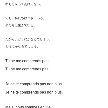
私も分かってあげてない。
でも、私たちは生きている。
私たちは生きている。
だから、どうにかなるでしょう。
どうにかなるでしょう。
Tu ne me comprends pas.
Tu ne me comprends pas.
Je ne te comprends pas non plus.
Je ne te comprends pas non plus.
Mais, nous sommes en vie.