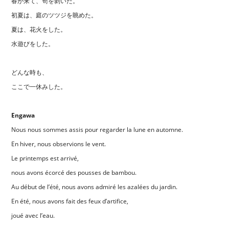
春が来て、筍を剝いた。
初夏は、庭のツツジを眺めた。
夏は、花火をした。
水遊びをした。
どんな時も、
ここで一休みした。
Engawa
Nous nous sommes assis pour regarder la lune en automne.
En hiver, nous observions le vent.
Le printemps est arrivé,
nous avons écorcé des pousses de bambou.
Au début de l’été, nous avons admiré les azalées du jardin.
En été, nous avons fait des feux d’artifice,
joué avec l’eau.